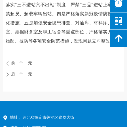
뀥
落实“三不进站六不出站”制度，严禁“三品”进站上车，严
禁超员、超载车辆出站。四是严格落实新冠疫情防控常态
낃
化措施。五是加强安全隐患排查。对油库、材料库、候车
室、票据财务室及职工宿舍等重点部位，严格落实人防、
녕
物防、技防等各项安全防范措施，发现问题立即整改。
前一个：
无
ꄴ
后一个：
无
ꄲ
地址：
河北省保定市莲池区建华大街