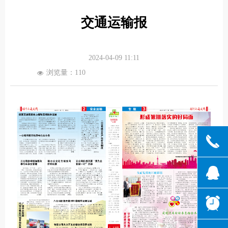
交通运输报
2024-04-09
11:11
浏览量：
110
넶
끅
뀩
뀥